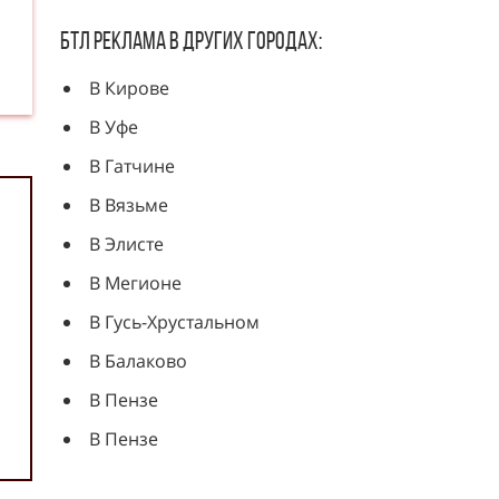
БТЛ Реклама в других городах:
В Кирове
В Уфе
В Гатчине
В Вязьме
В Элисте
В Мегионе
В Гусь-Хрустальном
В Балаково
В Пензе
В Пензе