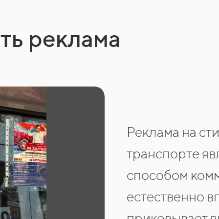
ть реклама
Реклама на ст
транспорте яв
способом комм
естественно в
приковывает в