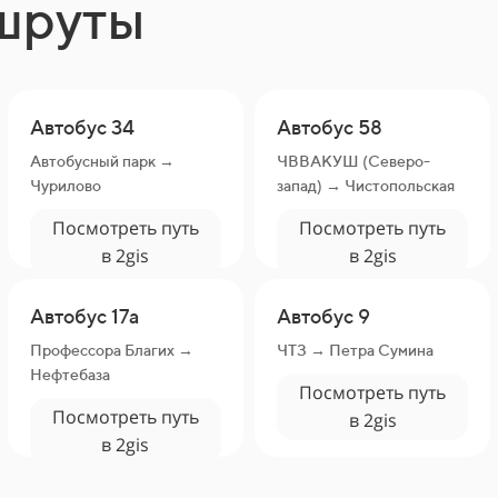
шруты
Автобус 34
Автобус 58
Автобусный парк →
ЧВВАКУШ (Северо-
Чурилово
запад) → Чистопольская
Посмотреть путь
Посмотреть путь
в 2gis
в 2gis
Автобус 17а
Автобус 9
Профессора Благих →
ЧТЗ → Петра Сумина
Нефтебаза
Посмотреть путь
Посмотреть путь
в 2gis
в 2gis