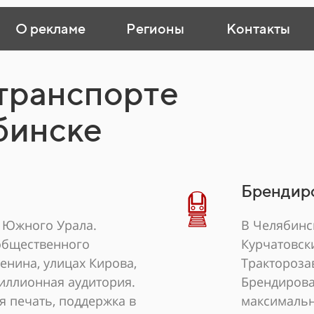
О рекламе
Регионы
Контакты
 транспорте
бинске
Брендир
 Южного Урала.
В Челябинс
 общественного
Курчатовск
енина, улицах Кирова,
Трактороза
иллионная аудитория.
Брендирова
 печать, поддержка в
максимальн