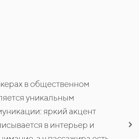
икерах в общественном
ляется уникальным
уникации: яркий акцент
писывается в интерьер и
нимание, а у пассажира есть