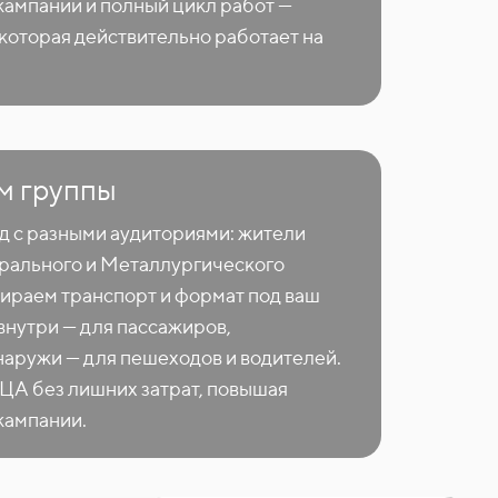
кампании и полный цикл работ —
 которая действительно работает на
м группы
д с разными аудиториями: жители
рального и Металлургического
ираем транспорт и формат под ваш
внутри — для пассажиров,
аружи — для пешеходов и водителей.
 ЦА без лишних затрат, повышая
кампании.