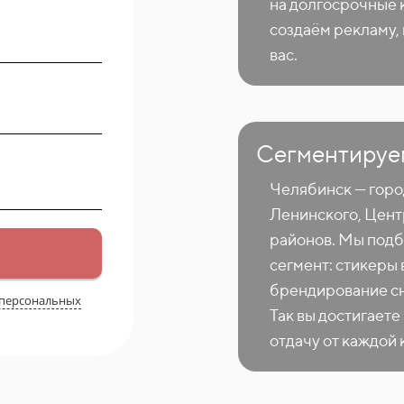
на долгосрочные 
создаём рекламу,
вас.
Сегментируе
Челябинск — горо
Ленинского, Цент
районов. Мы подб
сегмент: стикеры 
брендирование сн
 персональных
Так вы достигаете
отдачу от каждой 