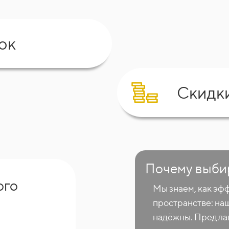
ок
Скидк
Почему выби
ого
Мы знаем, как эф
пространстве: на
надёжны. Предлаг