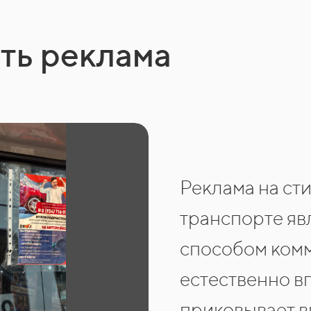
ть реклама
Реклама на ст
транспорте яв
способом комм
естественно в
приковывает в