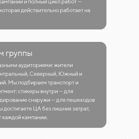
кампании и полный цикл работ —
 которая действительно работает на
м группы
разными аудиториями: жители
нтральный, Северный, Южный и
ий. Мы подбираем транспорт и
гмент: стикеры внутри — для
дирование снаружи — для пешеходов
вы достигаете ЦА без лишних затрат,
т каждой кампании.