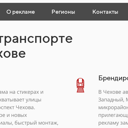
О рекламе
Регионы
Контакты
 транспорте
хове
Брендир
ма на стикерах и
В Чехове а
охватывает улицы
Западный, 
спект Чехова.
микрорайон
ре и новых
прилегающи
иалы, быстрый монтаж,
рекламу за