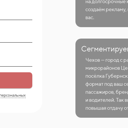
на долгосрочные 
создаём рекламу,
вас.
Сегментируе
Чехов — город с 
микрорайонов Це
посёлка Губернск
формат под ваш се
пассажиров, брен
 персональных
и водителей. Так 
повышая отдачу о