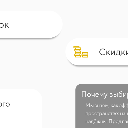
ок
Скидк
Почему выби
ого
Мы знаем, как эф
пространстве: на
надёжны. Предлаг