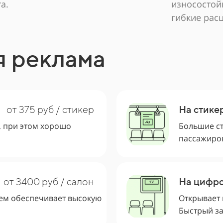
а.
износостой
гибкие рас
я реклама
от 375 руб / стикер
На стике
, при этом хорошо
Большие с
пассажиро
от 3400 руб / салон
На цифро
чем обеспечивает высокую
Открывает 
Быстрый за