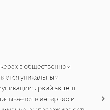
икерах в общественном
ляется уникальным
уникации: яркий акцент
писывается в интерьер и
нимание, а у пассажира есть