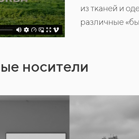
из тканей и од
различные «бы
ные носители
3x6