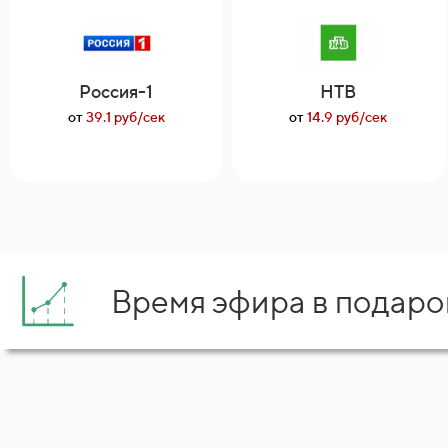
Россия-1
НТВ
от
39.1 руб/сек
от
14.9 руб/сек
Время эфира в подаро