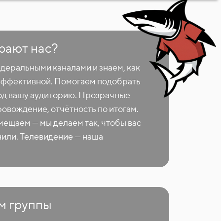
рают нас?
деральными каналами и знаем, как
эффективной. Помогаем подобрать
од вашу аудиторию. Прозрачные
ровождение, отчётность по итогам.
мещаем — мы делаем так, чтобы вас
нили. Телевидение — наша
м группы