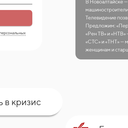
В Новоалтайске 
машиностроители,
Телевидение позв
Предложим: «Перв
 персональных
«Рен ТВ» и «НТВ
«СТС» и «ТНТ» — 
женщинам и старш
ь в кризис