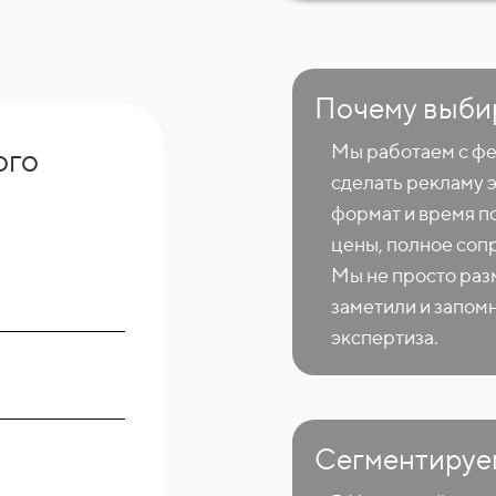
Почему выби
Мы работаем с фе
ого
сделать рекламу 
формат и время п
цены, полное соп
Мы не просто раз
заметили и запом
экспертиза.
Сегментируе