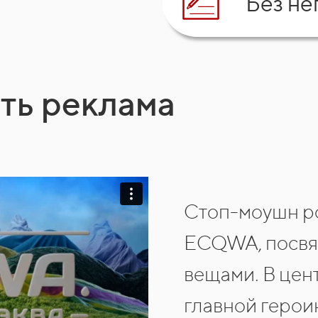
Без не
ть реклама
Cтоп-моушн ро
ECQWA, посвя
вещами. В цен
главной герои