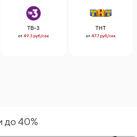
ТВ-3
ТНТ
от
49.3 руб/сек
от
47.7 руб/сек
и до 40%