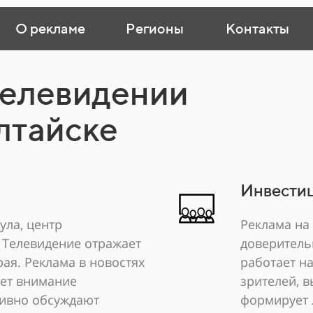
О рекламе
Регионы
Контакты
телевидении
лтайске
Инвестиц
ула, центр
Реклама на
 Телевидение отражает
доверитель
ая. Реклама в новостях
работает н
ает внимание
зрителей, в
тивно обсуждают
формирует 