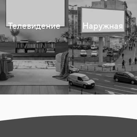
Сити-формат
Телевидение
Наружная
Цифровые экраны
Остановки