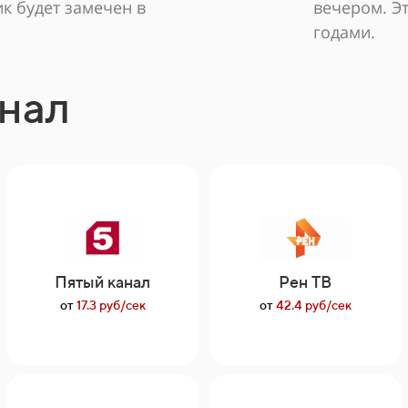
к будет замечен в
вечером. Эт
годами.
нал
Пятый канал
Рен ТВ
от
17.3 руб/сек
от
42.4 руб/сек