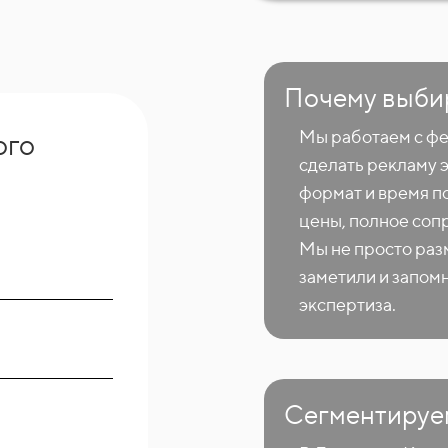
Почему выби
Мы работаем с фе
ого
сделать рекламу 
формат и время п
цены, полное соп
Мы не просто раз
заметили и запом
экспертиза.
Сегментируе