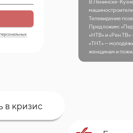
В Ленинске-Кузне
машиностроители,
Телевидение позв
Предложим: «Перв
 персональных
«НТВ» и «Рен ТВ»
«ТНТ» — молодёжи
женщинам и пожил
ь в кризис