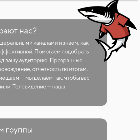
рают нас?
деральными каналами и знаем, как
эффективной. Помогаем подобрать
од вашу аудиторию. Прозрачные
ровождение, отчётность по итогам.
мещаем — мы делаем так, чтобы вас
нили. Телевидение — наша
м группы