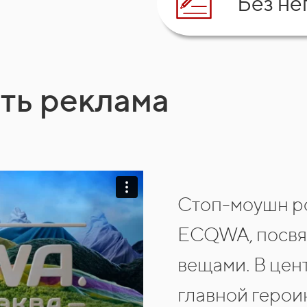
Без не
ть реклама
Cтоп-моушн ро
ECQWA, посвя
вещами. В цен
главной герои