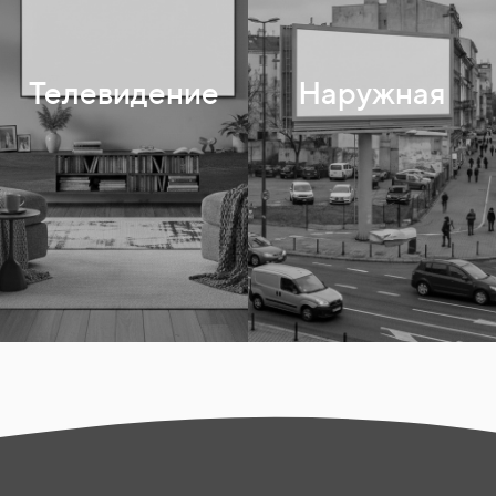
Сити-формат
Телевидение
Наружная
Цифровые экраны
Остановки