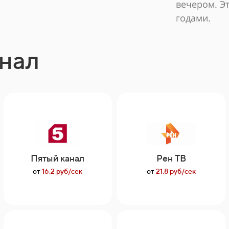
вечером. Эт
годами.
нал
Пятый канал
Рен ТВ
от
16.2 руб/сек
от
21.8 руб/сек