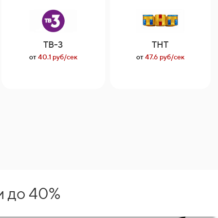
ТВ-3
ТНТ
от
40.1 руб/сек
от
47.6 руб/сек
и до 40%