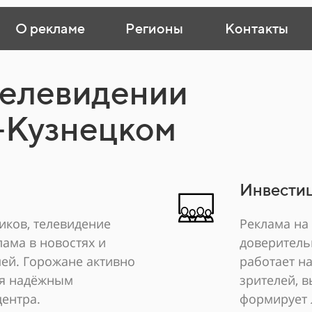
О рекламе
Регионы
Контакты
телевидении
-Кузнецком
Инвестиц
иков, телевидение
Реклама на
ама в новостях и
доверитель
мей. Горожане активно
работает н
ся надёжным
зрителей, в
ентра.
формирует 