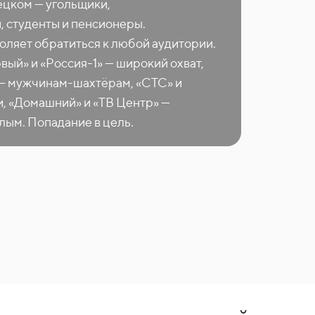
цком — угольщики,
 студенты и пенсионеры.
оляет обратиться к любой аудитории.
ый» и «Россия-1» — широкий охват,
 — мужчинам-шахтёрам, «СТС» и
, «Домашний» и «ТВ Центр» —
ым. Попадание в цель.