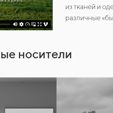
из тканей и од
различные «бы
ные носители
3x6