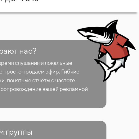
рают нас?
время слушания и локальные
не просто продаем эфир. Гибкие
и, понятные отчёты о частоте
е сопровождение вашей рекламной
м группы