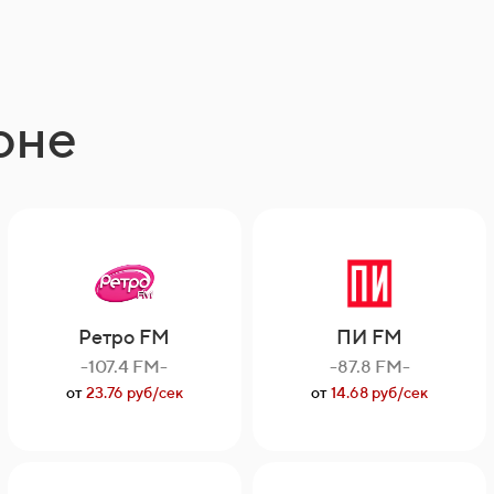
оне
Ретро FM
ПИ FM
-107.4 FM-
-87.8 FM-
от
23.76 руб/сек
от
14.68 руб/сек