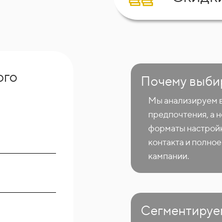
ого
Почему выби
Мы анализируем 
предпочтения, а 
форматы настройк
контакта и полно
кампании.
Сегментируе