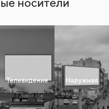
ные носители
3x6
Сити-формат
Телевидение
Наружная
Цифровые экраны
Остановки