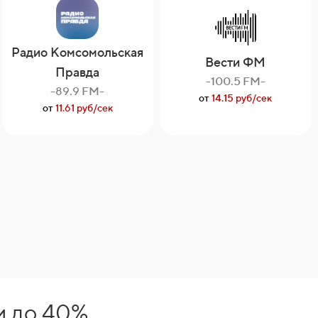
Радио Комсомольская
Вести ФМ
Правда
-100.5 FM-
-89.9 FM-
от
14.15 руб/сек
от
11.61 руб/сек
и до 40%