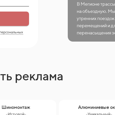
В Мегионе трассы
на объездную. Мы
утренних поездок 
перемещений и дл
 персональных
перенасыщения эф
ть реклама
Шиномонтаж
Алюминиевые ок
-Игровой-
-Уникальный-