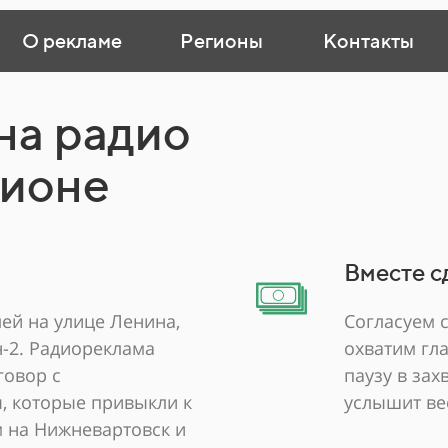
О рекламе
Регионы
Контакты
на радио
гионе
Вместе с
ей на улице Ленина,
Согласуем 
-2. Радиореклама
охватим гл
говор с
паузу в за
, которые привыкли к
услышит ве
м на Нижневартовск и