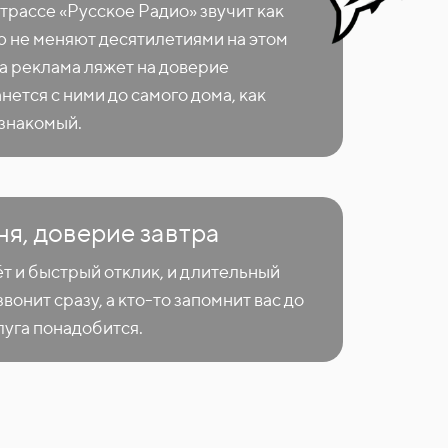
трассе «Русское Радио» звучит как
ю не меняют десятилетиями на этом
а реклама ляжет на доверие
нется с ними до самого дома, как
знакомый.
ня, доверие завтра
т и быстрый отклик, и длительный
вонит сразу, а кто-то запомнит вас до
луга понадобится.