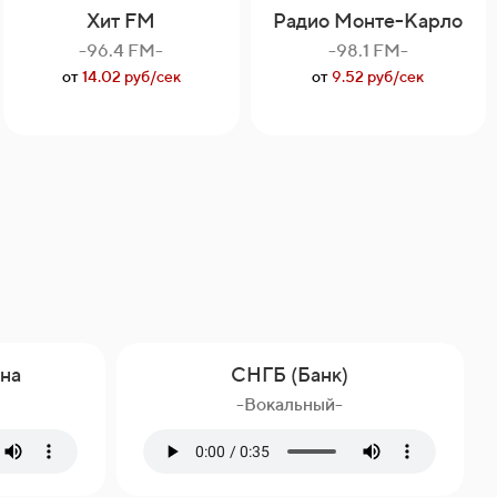
Хит FM
Радио Монте-Карло
-96.4 FM-
-98.1 FM-
от
14.02 руб/сек
от
9.52 руб/сек
на
СНГБ (Банк)
-Вокальный-