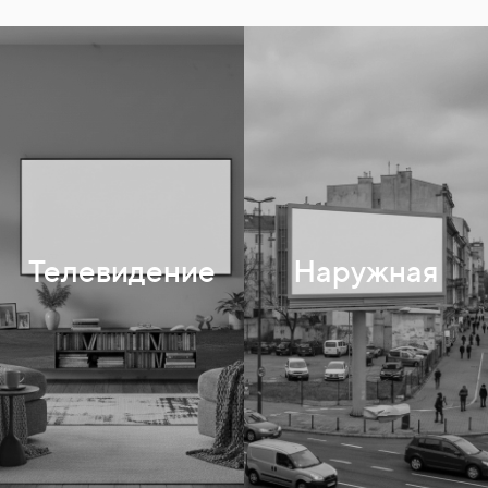
3x6
Сити-формат
Телевидение
Наружная
Цифровые экраны
Остановки