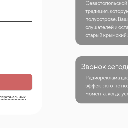
Севастопольской 
традиция, котору
полуострове. Ваш
слушателей и оста
старый крымский 
Звонок сегод
Радиореклама даё
эффект: кто-то поз
момента, когда ус
 персональных