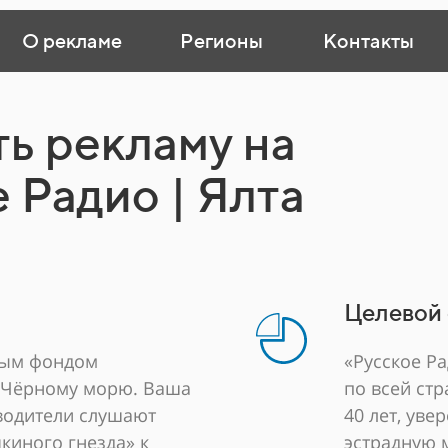
О рекламе
Регионы
Контакты
ть рекламу на
 Радио | Ялта
Целевой 
отым фондом
«Русское Р
к Чёрному морю. Ваша
по всей ст
 водители слушают
40 лет, ув
чкиного гнезда» к
эстрадную 