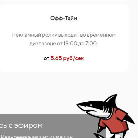
Офф-Тайм
Рекламный ролик выходит во временном
диапазоне от 19:00 до 7:00.
от
5.65 руб/сек
сь с эфиром
 Ивантеевке звучит из машин