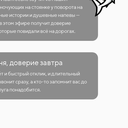
ночующих на стоянке у поворота на
ые истории и душевные напевы —
в этом эфире получит доверие
оторые повидали всё на дорогах.
ня, доверие завтра
т и быстрый отклик, и длительный
вонит сразу, а кто-то запомнит вас до
луга понадобится.