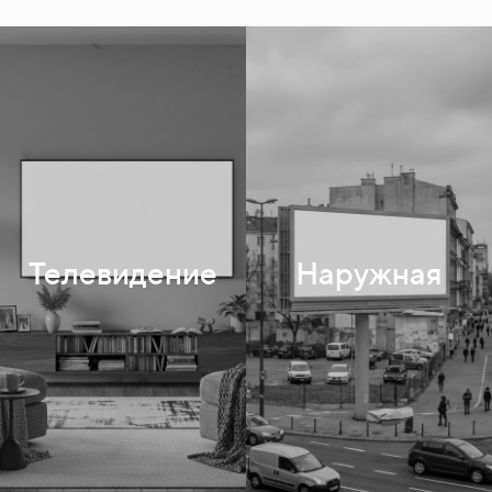
3x6
Сити-формат
Телевидение
Наружная
Цифровые экраны
Остановки