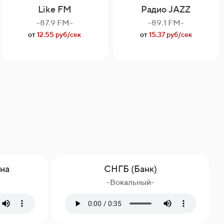
Like FM
Радио JAZZ
-87.9 FM-
-89.1 FM-
от
12.55 руб/сек
от
15.37 руб/сек
на
СНГБ (Банк)
-Вокальный-