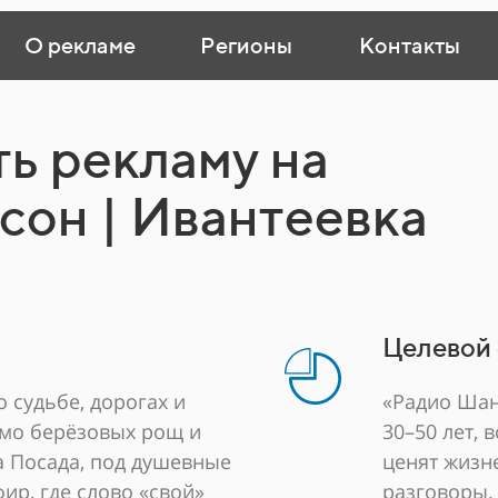
О рекламе
Регионы
Контакты
ть рекламу на
сон | Ивантеевка
Целевой 
 судьбе, дорогах и
«Радио Шан
имо берёзовых рощ и
30–50 лет,
а Посада, под душевные
ценят жизн
ир, где слово «свой»
разговоры.