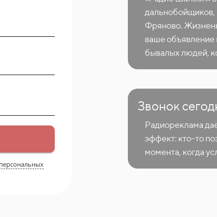
дальнобойщиков, 
Фряново. Жизненн
ваше объявление 
бывалых людей, к
Звонок сегод
Радиореклама даё
эффект: кто-то поз
момента, когда ус
 персональных