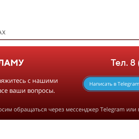
АХ
Тел. 8
КЛАМУ
вяжитесь с нашими
Написать в Telegra
все ваши вопросы.
росим обращаться через мессенджер Telegram или 