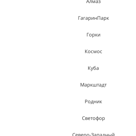
Алмаз
ГагаринПарк
Горки
Космос
Куба
Маркштадт
Родник
Светофор
Северо-Западный