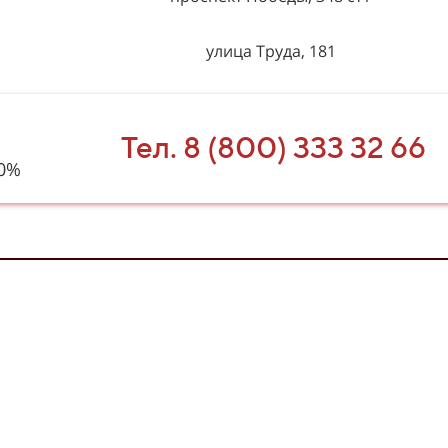
улица Труда, 181
улица Воровского, 6
Тел. 8 (800) 333 32 66
улица Молодогвардейцев, 7
40%
улица Молдавская, 16