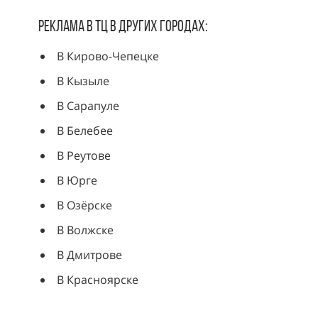
Реклама в ТЦ в других городах:
В Кирово-Чепецке
В Кызыле
В Сарапуле
В Белебее
В Реутове
В Юрге
В Озёрске
В Волжске
В Дмитрове
В Красноярске