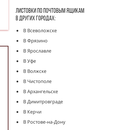
Листовки по почтовым ящикам
в других городах:
В Всеволожске
В Фрязино
В Ярославле
В Уфе
В Волжске
В Чистополе
В Архангельске
В Димитровграде
В Керчи
В Ростове-на-Дону