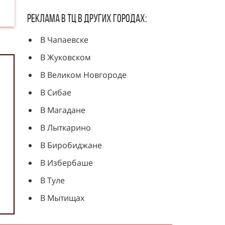
Реклама в ТЦ в других городах:
В Чапаевске
В Жуковском
В Великом Новгороде
В Сибае
В Магадане
В Лыткарино
В Биробиджане
В Избербаше
В Туле
В Мытищах