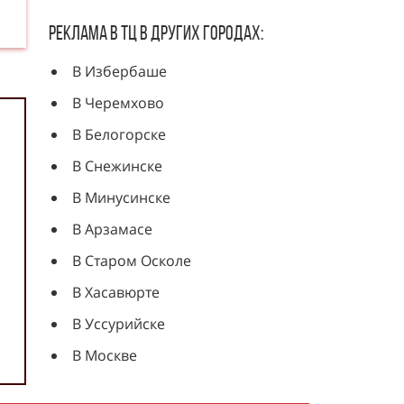
Реклама в ТЦ в других городах:
В Избербаше
В Черемхово
В Белогорске
В Снежинске
В Минусинске
В Арзамасе
В Старом Осколе
В Хасавюрте
В Уссурийске
В Москве