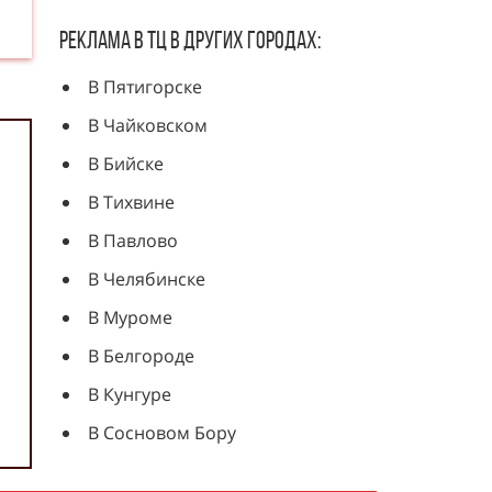
Реклама в ТЦ в других городах:
В Пятигорске
В Чайковском
В Бийске
В Тихвине
В Павлово
В Челябинске
В Муроме
В Белгороде
В Кунгуре
В Сосновом Бору