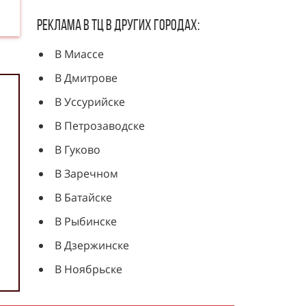
Реклама в ТЦ в других городах:
В Миассе
В Дмитрове
В Уссурийске
В Петрозаводске
В Гуково
В Заречном
В Батайске
В Рыбинске
В Дзержинске
В Ноябрьске