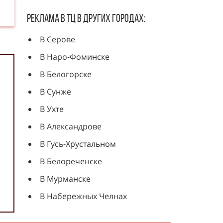
Реклама в ТЦ в других городах:
В Серове
В Наро-Фоминске
В Белогорске
В Сунже
В Ухте
В Александрове
В Гусь-Хрустальном
В Белореченске
В Мурманске
В Набережных Челнах