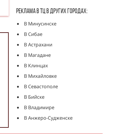
Реклама в ТЦ в других городах:
В Минусинске
В Сибае
В Астрахани
В Магадане
В Клинцах
В Михайловке
В Севастополе
В Бийске
В Владимире
В Анжеро-Судженске