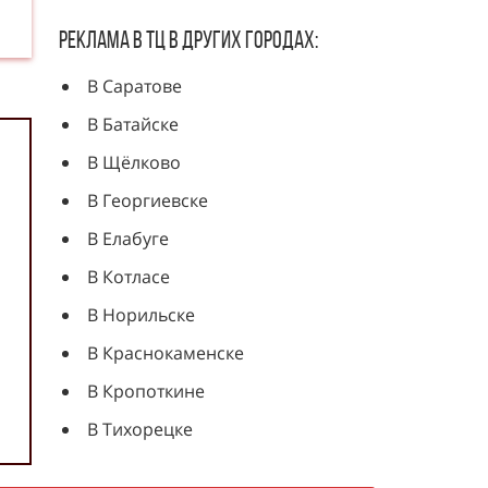
Реклама в ТЦ в других городах:
В Саратове
В Батайске
В Щёлково
В Георгиевске
В Елабуге
В Котласе
В Норильске
В Краснокаменске
В Кропоткине
В Тихорецке