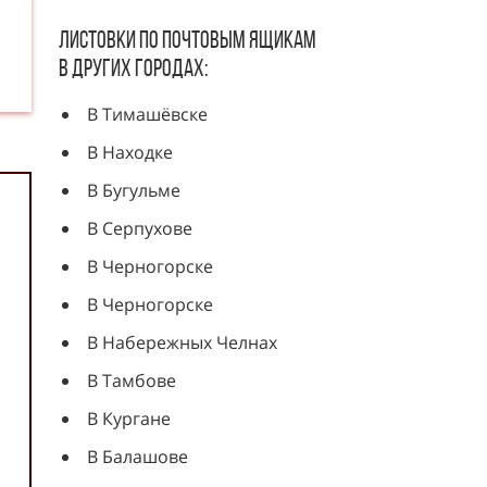
Листовки по почтовым ящикам
в других городах:
В Тимашёвске
В Находке
В Бугульме
В Серпухове
В Черногорске
В Черногорске
В Набережных Челнах
В Тамбове
В Кургане
В Балашове