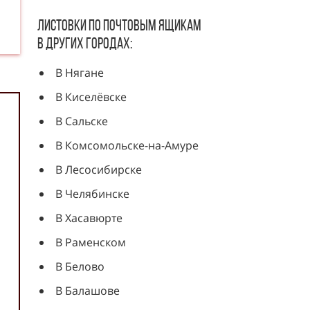
Листовки по почтовым ящикам
в других городах:
В Нягане
В Киселёвске
В Сальске
В Комсомольске-на-Амуре
В Лесосибирске
В Челябинске
В Хасавюрте
В Раменском
В Белово
В Балашове