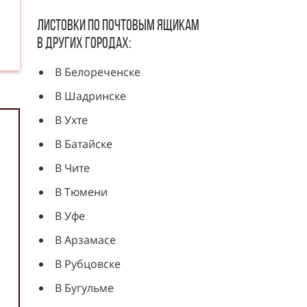
Листовки по почтовым ящикам
в других городах:
В Белореченске
В Шадринске
В Ухте
В Батайске
В Чите
В Тюмени
В Уфе
В Арзамасе
В Рубцовске
В Бугульме