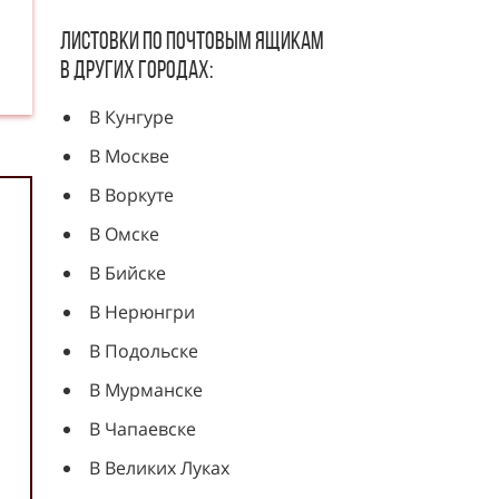
Листовки по почтовым ящикам
в других городах:
В Кунгуре
В Москве
В Воркуте
В Омске
В Бийске
В Нерюнгри
В Подольске
В Мурманске
В Чапаевске
В Великих Луках