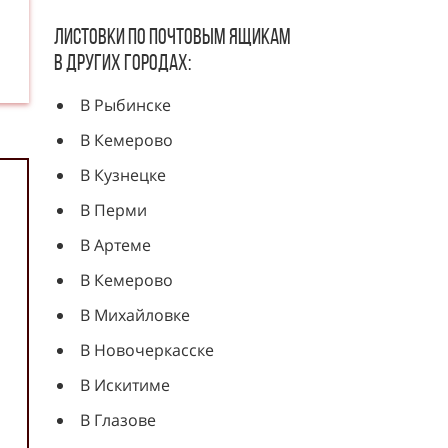
Листовки по почтовым ящикам
в других городах:
В Рыбинске
В Кемерово
В Кузнецке
В Перми
В Артеме
В Кемерово
В Михайловке
В Новочеркасске
В Искитиме
В Глазове