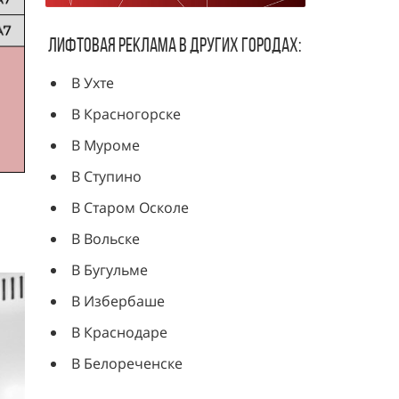
Лифтовая реклама в других городах:
В Ухте
В Красногорске
В Муроме
В Ступино
В Старом Осколе
В Вольске
В Бугульме
В Избербаше
В Краснодаре
В Белореченске