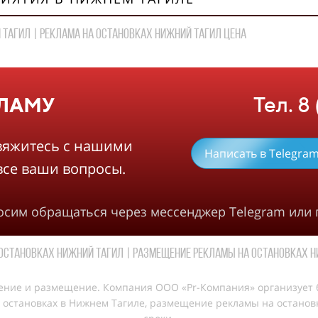
Тагил | реклама на остановках НИЖНИЙ ТАГИЛ цена
Тел. 8
КЛАМУ
вяжитесь с нашими
Написать в Telegra
все ваши вопросы.
росим обращаться через мессенджер Telegram или 
остановках Нижний Тагил | Размещение рекламы на остановках 
ление и размещение. Компания ООО «Pr-Компания» организует 
остановках в Нижнем Тагиле, размещение рекламы на остановк