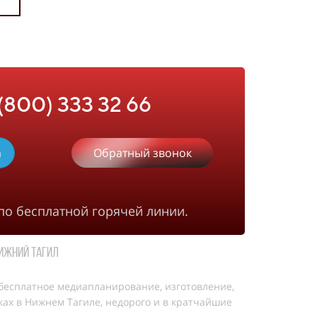
 (800) 333 32 66
m
Обратный звонок
по бесплатной горячей линии.
Нижний Тагил
бесплатное медиапланирование, изготовление,
ах в Нижнем Тагиле, недорого и в кратчайшие