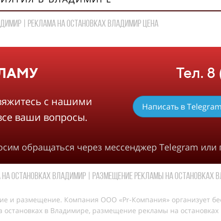
димир | реклама на остановках ВЛАДИМИР цена
Тел. 8
КЛАМУ
вяжитесь с нашими
Написать в Telegra
все ваши вопросы.
росим обращаться через мессенджер Telegram или 
 на остановках Владимир | Размещение рекламы на остановках 
ние и размещение. Компания ООО «Pr-Компания» организует бе
 остановках в Владимире, размещение рекламы на остановках в