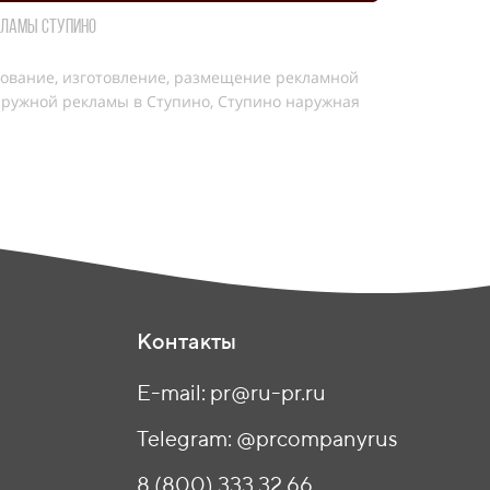
кламы Ступино
ование, изготовление, размещение рекламной
аружной рекламы в Ступино, Ступино наружная
Контакты
E-mail: pr@ru-pr.ru
Telegram: @prcompanyrus
8 (800) 333 32 66