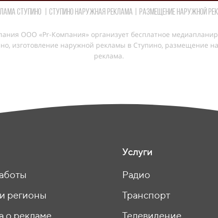
лама Ступино | Ступино Наружная реклама | Размещение наружной ре
ания ООО «Pr-Компания» организует бесплатное медиапланир
но, изготовление наружной рекламы в Ступино, размещение н
реклама.
Услуги
аботы
Радио
 и регионы
Транспорт
а о рекламе
Телевидение