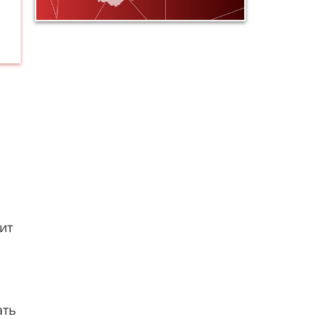
ит
ать