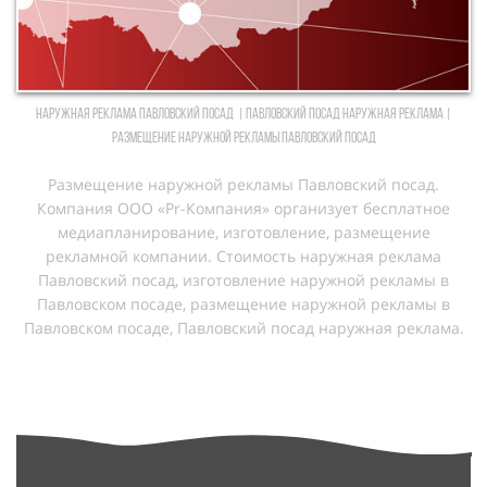
Наружная реклама Павловский посад | Павловский посад Наружная реклама |
Размещение наружной рекламы Павловский посад
Размещение наружной рекламы Павловский посад.
Компания ООО «Pr-Компания» организует бесплатное
медиапланирование, изготовление, размещение
рекламной компании. Cтоимость наружная реклама
Павловский посад, изготовление наружной рекламы в
Павловском посаде, размещение наружной рекламы в
Павловском посаде, Павловский посад наружная реклама.