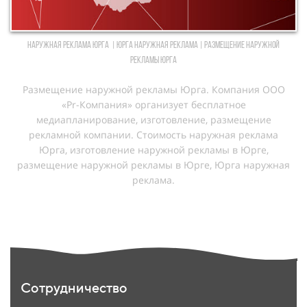
Наружная реклама Юрга | Юрга Наружная реклама | Размещение наружной
рекламы Юрга
Размещение наружной рекламы Юрга. Компания ООО
«Pr-Компания» организует бесплатное
медиапланирование, изготовление, размещение
рекламной компании. Cтоимость наружная реклама
Юрга, изготовление наружной рекламы в Юрге,
размещение наружной рекламы в Юрге, Юрга наружная
реклама.
Сотрудничество