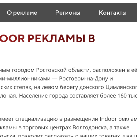
О рекламе
Регионы
Контакты
OOR РЕКЛАМЫ В
ным городом Ростовской области, расположен в е
ами-миллионниками — Ростовом-на-Дону и
ских степях, на левом берегу донского Цимлянско
оная. Население города составляет более 160 тыс
меет специализацию в размещении Indoor рекла
кламы в торговых центрах Волгодонска, а также
нска, позволит рассказать о ваших товарах и ва