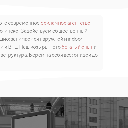
 это современное
рекламное агентство
Ногинске! Задействуем общественный
адио; занимаемся наружной и indoor
и и BTL. Наш козырь — это
богатый опыт
и
структура. Берём на себя всё: от идеи до