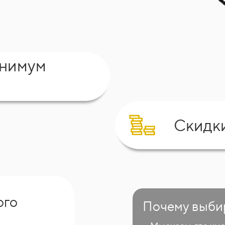
инимум
Скидк
ого
Почему выби