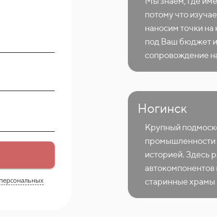
Мы знаем, где им
потому что изучае
наносим точки на
под Ваш бюджет и
сопровождение на
Ногинск
Крупный подмоск
промышленности 
историей. Здесь 
автокомпонентов 
 персональных
старинные храмы 