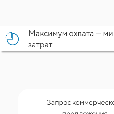
Максимум охвата — м
затрат
Запрос коммерческ
предложения