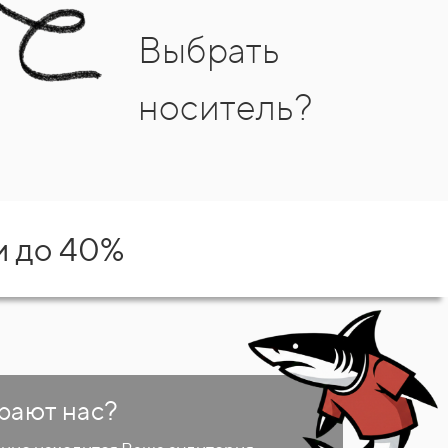
Выбрать
носитель?
и до 40%
рают нас?