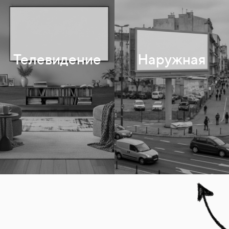
3x6
Сити-формат
Телевидение
Наружная
Цифровые экраны
Остановки