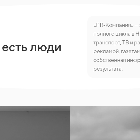
«PR‑Компания» —
полного цикла в 
транспорт, ТВ и р
 есть люди
рекламой, газетам
собственная инфра
результата.