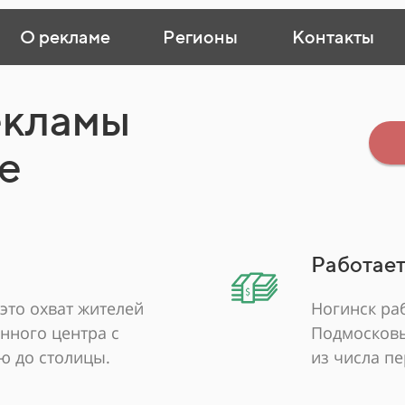
О рекламе
Регионы
Контакты
екламы
е
Работает
это охват жителей
Ногинск ра
нного центра с
Подмосковь
ю до столицы.
из числа п