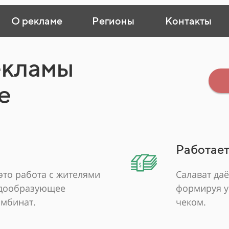
О рекламе
Регионы
Контакты
екламы
е
Работает
это работа с жителями
Салават даё
адообразующее
формируя у
мбинат.
чеком.