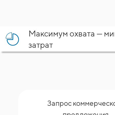
Максимум охвата — м
затрат
Запрос коммерческ
предложения