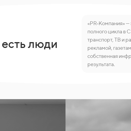
«PR‑Компания» —
полного цикла в 
транспорт, ТВ и р
 есть люди
рекламой, газетам
собственная инфра
результата.