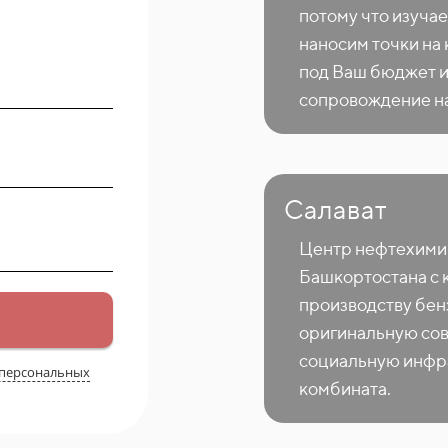
потому что изучае
наносим точки на
под Ваш бюджет и
сопровождение на
Салават
Центр нефтехими
Башкортостана с 
производству бен
оригинальную сов
социальную инфра
 персональных
комбината.