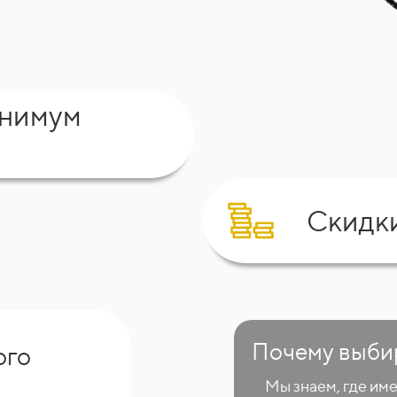
инимум
Скидк
Почему выби
ого
Мы знаем, где им