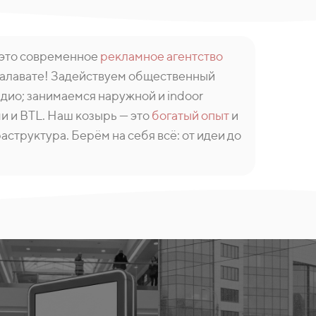
 это современное
рекламное агентство
Салавате! Задействуем общественный
адио; занимаемся наружной и indoor
и и BTL. Наш козырь — это
богатый опыт
и
структура. Берём на себя всё: от идеи до