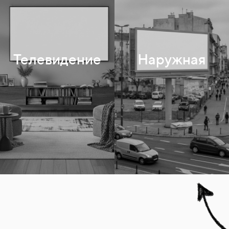
3x6
Сити-формат
Телевидение
Наружная
Цифровые экраны
Остановки