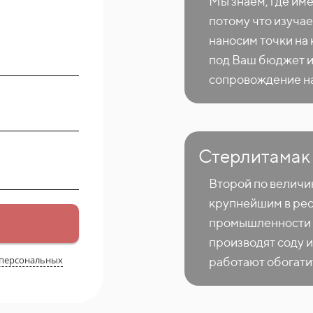
Мы знаем, где им
потому что изучае
наносим точки на
под Ваш бюджет и
сопровождение на
Стерлитамак
Второй по величи
крупнейшим в ре
промышленности 
производят соду и
 персональных
работают обогати