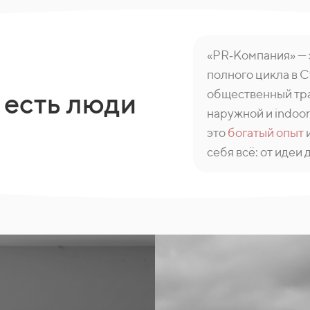
«PR‑Компания» —
полного цикла в 
общественный тра
 есть люди
наружной и indoor
это
богатый опыт
себя всё: от идеи 