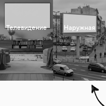
3x6
Сити-формат
Телевидение
Наружная
Цифровые экраны
Остановки