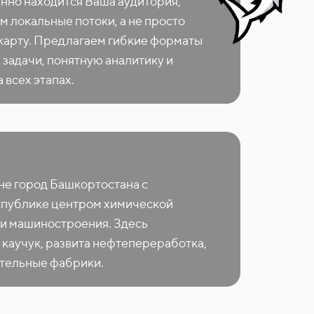
енно находится Ваша аудитория,
м локальные потоки, а не просто
 карту. Предлагаем гибкие форматы
 задачи, понятную аналитику и
 всех этапах.
не город Башкортостана с
спублике центром химической
и машиностроения. Здесь
 каучук, развита нефтепереработка,
тельные фабрики.