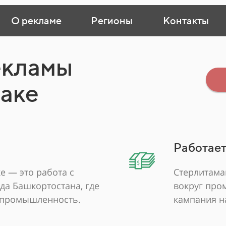
О рекламе
Регионы
Контакты
екламы
маке
Работает
е — это работа с
Стерлитама
да Башкортостана, где
вокруг про
 промышленность.
кампания н