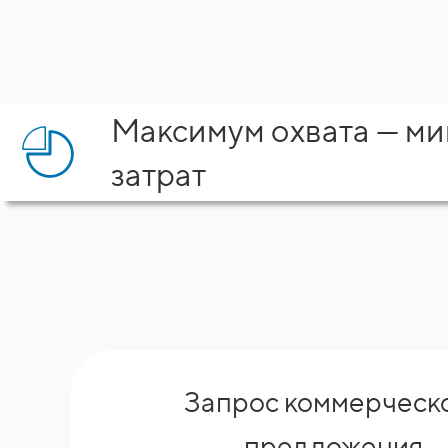
Максимум охвата — м
затрат
Запрос коммерческ
предложения