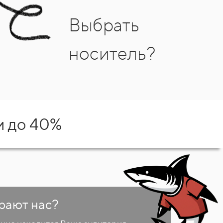
Выбрать
носитель?
и до 40%
рают нас?