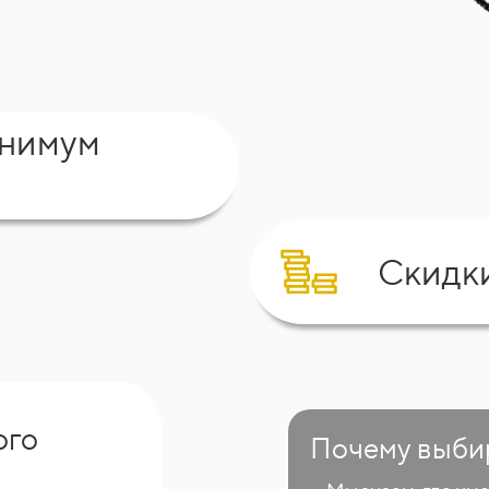
инимум
Скидк
ого
Почему выби