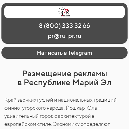
Главная
Наши работы
О рекламе
8 (800) 333 32 66
Регионы
Контакты
pr@ru-pr.ru
Написать в Telegram
Размещение рекламы
в Республике Марий Эл
Край звонких гуслей и национальных традиций
финно-угорского народа. Йошкар-Ола —
удивительный город с архитектурой в
европейском стиле. Экономику определяют